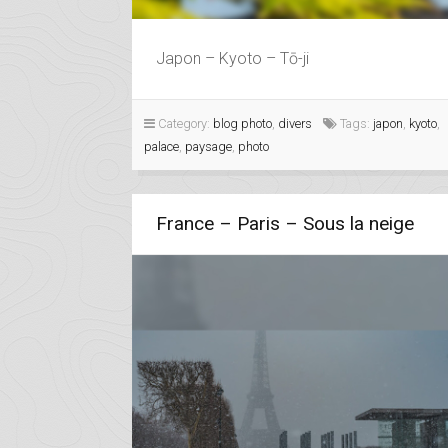
Japon – Kyoto – Tō-ji
Category:
blog photo
,
divers
Tags:
japon
,
kyoto
,
palace
,
paysage
,
photo
France – Paris – Sous la neige