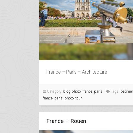
France – Paris – Architecture
Category:
blog photo
,
france
,
paris
Tags:
bâtime
france
,
paris
,
photo
,
tour
France – Rouen