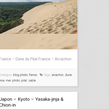
France – Dune du Pilat France – Arcachon
Category:
blog photo
,
france
Tags:
arcachon
,
dune
,
ance
,
mer
,
photo
,
pilat
,
sable
Japon – Kyoto – Yasaka-jinja &
Chion-in