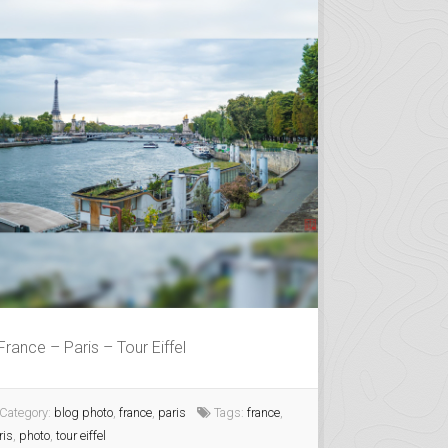
France – Paris – Tour Eiffel
Category:
blog photo
,
france
,
paris
Tags:
france
,
ris
,
photo
,
tour eiffel