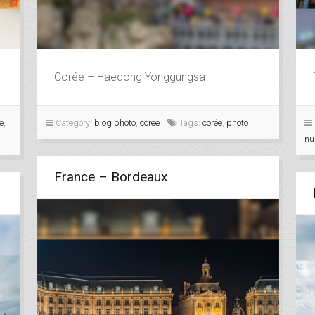
Corée – Haedong Yonggungsa
e
,
Category:
blog photo
,
coree
Tags:
corée
,
photo
nu
France – Bordeaux