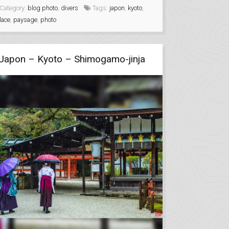
Category:
blog photo
,
divers
Tags:
japon
,
kyoto
,
lace
,
paysage
,
photo
Japon – Kyoto – Shimogamo-jinja