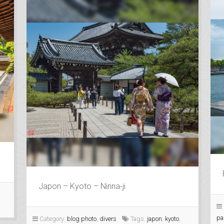
Japon – Kyoto – Ninna-ji
pa
Category:
blog photo
,
divers
Tags:
japon
,
kyoto
,