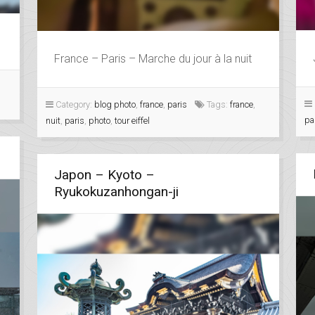
France – Paris – Marche du jour à la nuit
Category:
blog photo
,
france
,
paris
Tags:
france
,
pa
nuit
,
paris
,
photo
,
tour eiffel
Japon – Kyoto –
Ryukokuzanhongan-ji