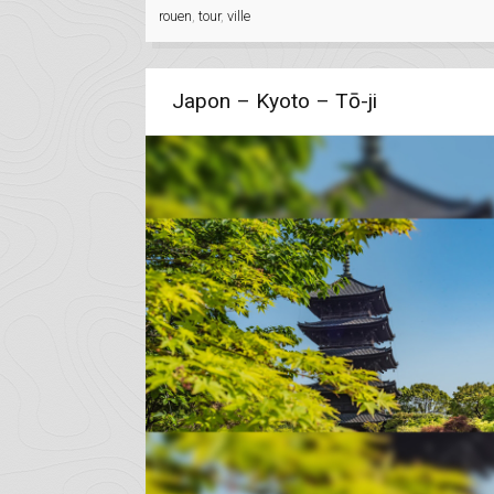
rouen
,
tour
,
ville
Japon – Kyoto – Tō-ji