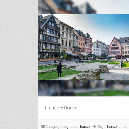
France – Rouen
Category:
blog photo
,
france
Tags:
france
,
photo
,