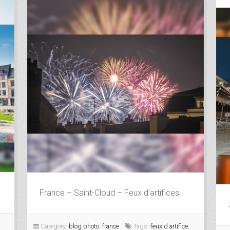
France – Saint-Cloud – Feux d’artifices
Category:
blog photo
,
france
Tags:
feux d artifice
,