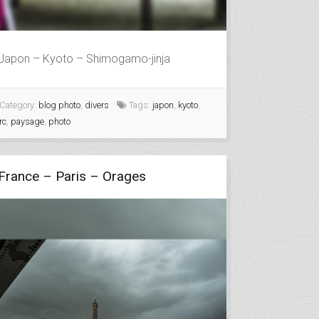
Japon – Kyoto – Shimogamo-jinja
Category:
blog photo
,
divers
Tags:
japon
,
kyoto
,
rc
,
paysage
,
photo
France – Paris – Orages