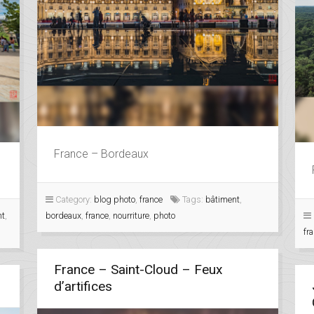
France – Bordeaux
Category:
blog photo
,
france
Tags:
bâtiment
,
nt
,
bordeaux
,
france
,
nourriture
,
photo
fr
France – Saint-Cloud – Feux
d’artifices