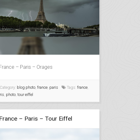
France – Paris – Orages
Category:
blog photo
,
france
,
paris
Tags:
france
,
ris
,
photo
,
tour eiffel
France – Paris – Tour Eiffel