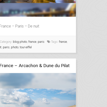
France – Paris – De nuit
Category:
blog photo
,
france
,
paris
Tags:
france
,
it
,
paris
,
photo
,
tour eiffel
France – Arcachon & Dune du Pilat