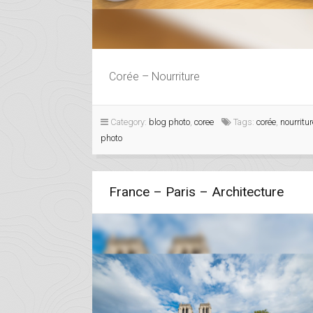
Corée – Nourriture
Category:
blog photo
,
coree
Tags:
corée
,
nourritur
photo
France – Paris – Architecture