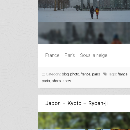
France – Paris – Sous la neige
Category:
blog photo
,
france
,
paris
Tags:
france
,
paris
,
photo
,
snow
Japon – Kyoto – Ryoan-ji