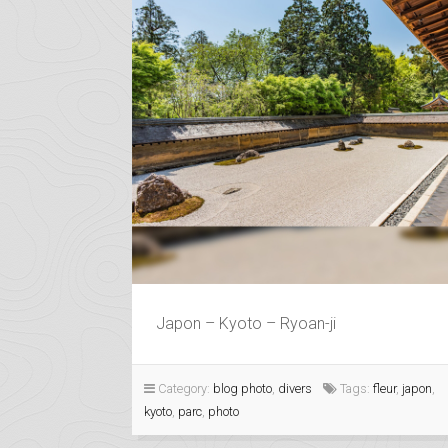
Japon – Kyoto – Ryoan-ji
Category:
blog photo
,
divers
Tags:
fleur
,
japon
,
kyoto
,
parc
,
photo