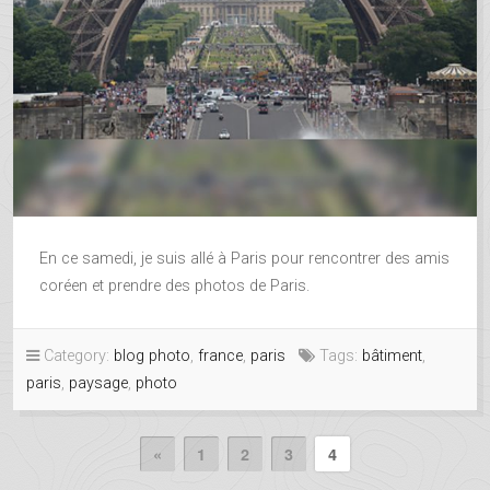
En ce samedi, je suis allé à Paris pour rencontrer des amis
coréen et prendre des photos de Paris.
Category:
blog photo
,
france
,
paris
Tags:
bâtiment
,
paris
,
paysage
,
photo
«
1
2
3
4