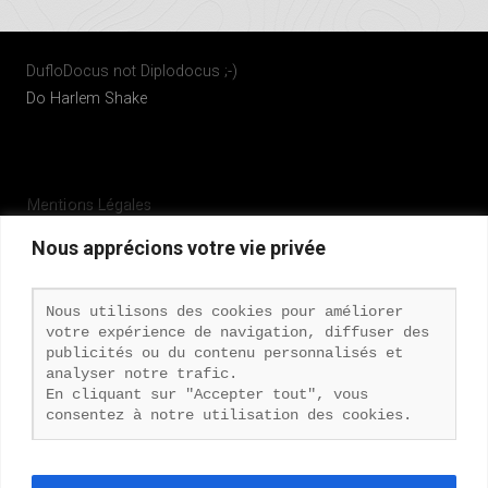
DufloDocus not Diplodocus ;-)
Do Harlem Shake
Mentions Légales
Nous apprécions votre vie privée
Politique de confidentialité
Nous utilisons des cookies pour améliorer
votre expérience de navigation, diffuser des
Copyright © 2026 · All Rights Reserved ·
DufloDocus
publicités ou du contenu personnalisés et
analyser notre trafic.
Corp.
|
Duflo Nicolas
En cliquant sur "Accepter tout", vous
Theme by Organic Themes
·
RSS Feed
·
Connexion
consentez à notre utilisation des cookies.