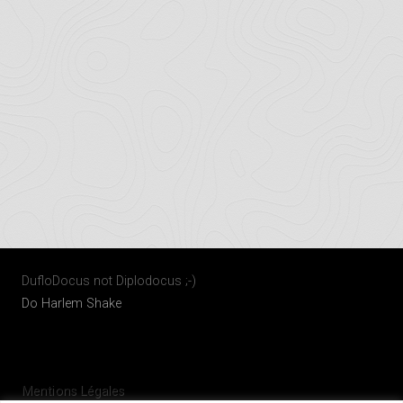
DufloDocus not Diplodocus ;-)
Do Harlem Shake
Mentions Légales