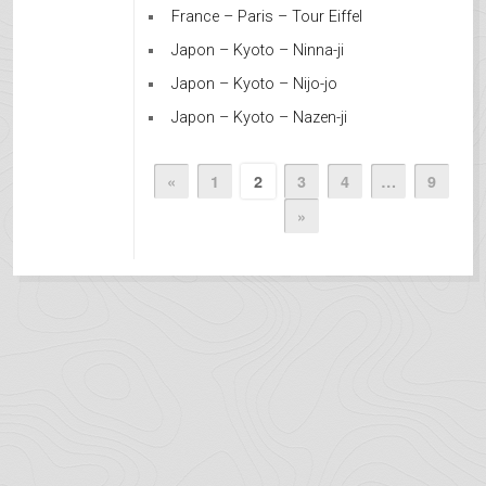
France – Paris – Tour Eiffel
Japon – Kyoto – Ninna-ji
Japon – Kyoto – Nijo-jo
Japon – Kyoto – Nazen-ji
«
1
2
3
4
…
9
»