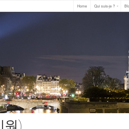
Home
Qui suis-je ?
Bl
시원)