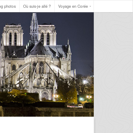
og photos
Où suis-je allé ?
Voyage en Corée