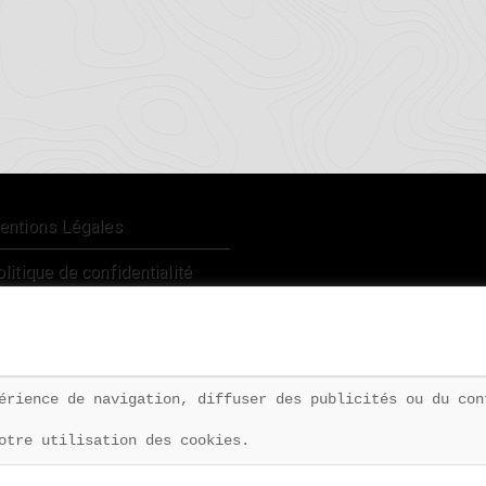
entions Légales
litique de confidentialité
érience de navigation, diffuser des publicités ou du con
p.
|
Duflo Nicolas
otre utilisation des cookies.