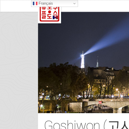
Français
Goshiwon (고