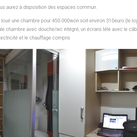
ous aurez à disposition des espaces commun.
i loué une chambre pour 450.000won soit environ 310euro (le loye
cule chambre avec douche/wc intégré, un écrans télé avec le câble,
’électricité et le chauffage compris.