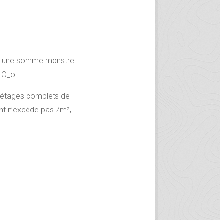
ttre une somme monstre
? O_o
s étages complets de
ent n’excède pas 7m²,