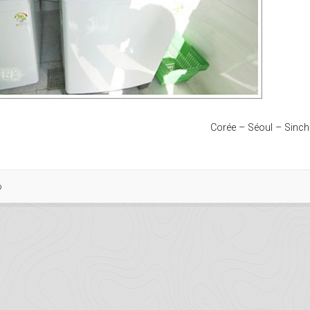
Corée – Séoul – Sincho
o