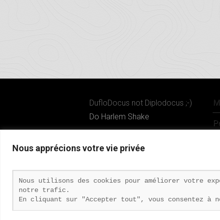
M
DufloDocus not Diplodocus ;-)
Do Harlem Shake
Po
Nous apprécions votre vie privée
Nous utilisons des cookies pour améliorer votre exp
Copyright © 2026 · All Rights Reserved ·
DufloDocus Cor
notre trafic.
Theme by Organic Themes
·
RSS Feed
·
Connexion
En cliquant sur "Accepter tout", vous consentez à n